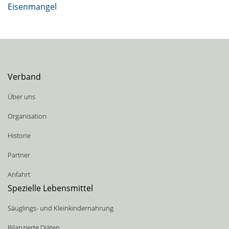
Eisenmangel
Verband
Über uns
Organisation
Historie
Partner
Anfahrt
Spezielle Lebensmittel
Säuglings- und Kleinkindernahrung
Bilanzierte Diäten