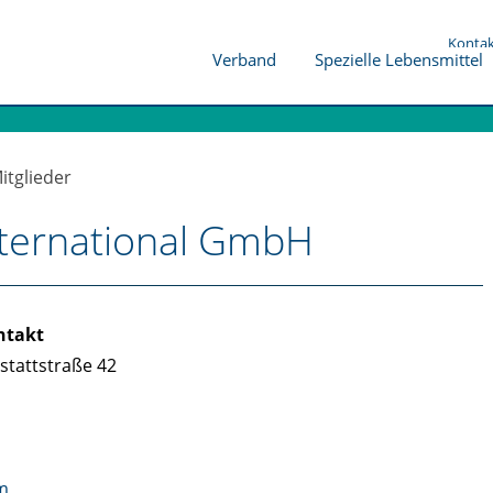
Konta
Verband
Spezielle Lebensmittel
itglieder
International GmbH
ntakt
lstattstraße 42
om