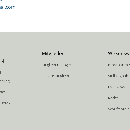
nal.com
Mitglieder
Wissensw
el
Mitglieder - Login
Broschüren /
d
Unsere Mitglieder
Stellungnah
ahrung
Diät-News
äten
Recht
ätetik
Schriftenrei