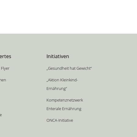
ertes
Initiativen
 Flyer
„Gesundheit hat Gewicht“
men
„Aktion Kleinkind-
Ernährung“
Kompetenznetzwerk
Enterale Ernährung
he
ONCA-Initiative