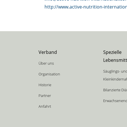
http://www.active-nutrition-internatio
Verband
Spezielle
Lebensmitt
Über uns
Säuglings- un
Organisation
Kleinkindern
Historie
Bilanzierte Di
Partner
Erwachsenendi
Anfahrt