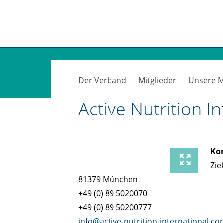
Der Verband
Mitglieder
Unsere M
Active Nutrition 
Ko
Zie
81379 München
+49 (0) 89 5020070
+49 (0) 89 50200777
info@active-nutrition-international.c